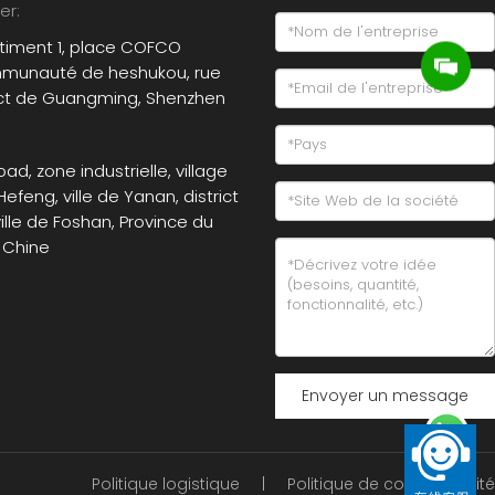
er:
âtiment 1, place COFCO
mmunauté de heshukou, rue
ict de Guangming, Shenzhen
ad, zone industrielle, village
feng, ville de Yanan, district
ille de Foshan, Province du
 Chine
Envoyer un message
Politique logistique
|
Politique de confidentialité