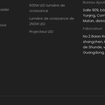
Bureau Ajout
500W LED lumière de
'aider
Salle 909, b
croissance
Yunjing, Co
Lumière de croissance de
Matan, distr
250W LED
nous
Fabrication:
Projecteur LED
No.2 Baian Ro
shangchen, He
de Shunde, v
Guangdong,