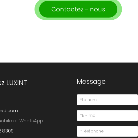
Contactez - nous
Message
z LUXINT
-led.com
obile et WhatsApp:
2 8309