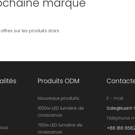
prochaine marque
ffres sur les produits stars
alités
Produits ODM
Contacte
Nouveaux produits
E - mail:
1000w LED lumière de
Sale@luxint
croissance
Téléphone m
750w LED lumière de
nous
+86 186 658
croissance