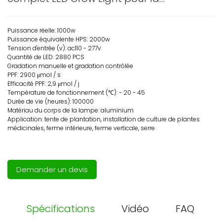
croissance de l'industrie - LX - glm120 - 16
Puissance réelle: 1000w
Puissance équivalente HPS: 2000w
Tension d'entrée (v): ac110 - 277v
Quantité de LED: 2880 PCS
Gradation manuelle et gradation contrôlée
PPF: 2900 μmol / s
Efficacité PPF: 2,9 μmol / j
Température de fonctionnement (℃): - 20 - 45
Durée de vie (heures): 100000
Matériau du corps de la lampe: aluminium
Application: tente de plantation, installation de culture de plantes
médicinales, ferme intérieure, ferme verticale, serre
Demander un devis
Spécifications
Vidéo
FAQ