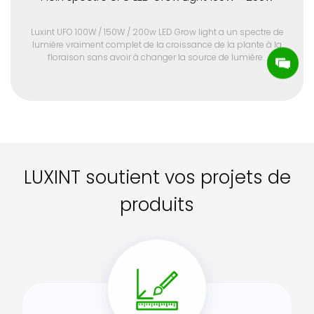
Luxint UFO 100W / 150W / 200w LED Grow light a un spectre de
lumière vraiment complet de la croissance de la plante à la
floraison sans avoir à changer la source de lumière.
LED UFO Grow Lights est une excellente lampe d'entrée pour les
petites tentes ou l'éclairage du rez - de - chaussée. Faible
puissance de fonctionnement efficacité élevée et faible coût.
Contactez - nous pour un devis pour les commandes en gros et
les échantillons.
LUXINT soutient vos projets de
produits