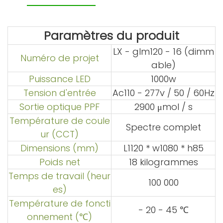
Paramètres du produit
LX - glm120 - 16 (dimm
Numéro de projet
able)
Puissance LED
1000w
Tension d'entrée
Ac110 - 277v / 50 / 60Hz
Sortie optique PPF
2900 μmol / s
Température de coule
Spectre complet
ur (CCT)
Dimensions (mm)
L1120 * w1080 * h85
Poids net
18 kilogrammes
Temps de travail (heur
100 000
es)
Température de foncti
- 20 - 45 ℃
onnement (℃)