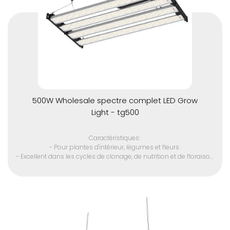
500W Wholesale spectre complet LED Grow
Light - tg500
Caractéristiques:
- Pour plantes d'intérieur, légumes et fleurs
- Excellent dans les cycles de clonage, de nutrition et de floraison
- Remplacer la lampe HID 3000w
- Puce LED SMD de haute qualité
- Convient à toutes les étapes de la croissance des plantes
- Spectre optique complet 380 - 780 nm
- Driver LED avancé pour plus de performance
- élimine A / C de la plupart des espaces de croissance en
raison de la très faible production de chaleur