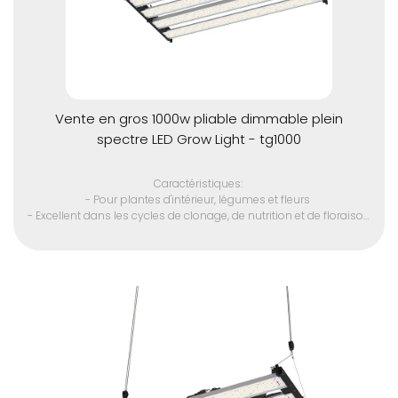
Vente en gros 1000w pliable dimmable plein
spectre LED Grow Light - tg1000
Caractéristiques:
- Pour plantes d'intérieur, légumes et fleurs
- Excellent dans les cycles de clonage, de nutrition et de floraison
- Remplacer la lampe HID 3000w
- Puce LED SMD de haute qualité
- Convient à toutes les étapes de la croissance des plantes
- Spectre optique complet 380 - 780 nm
- Driver LED avancé pour plus de performance
- élimine A / C de la plupart des espaces de croissance en
raison de la très faible production de chaleur
- Pas de ventilateur, durée de vie plus longue.
- Respectueux de l'environnement (sans mercure)
- 110 volts US cinq pieds cordon d'alimentation avec 220 volts et
prises internationales disponibles