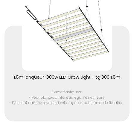
- Pas de ventilateur, durée de vie plus longue.
- Respectueux de l'environnement (sans mercure)
- 110 volts US cinq pieds cordon d'alimentation avec 220 volts et
prises internationales disponibles
1.8m longueur 1000w LED Grow Light - tg1000 1.8m
Caractéristiques:
- Pour plantes d'intérieur, légumes et fleurs
- Excellent dans les cycles de clonage, de nutrition et de floraison
- Puce LED SMD de haute qualité
- Convient à toutes les étapes de la croissance des plantes
- Spectre optique complet 380 - 780 nm
- Driver LED avancé pour plus de performance
- Zone d'irradiation large