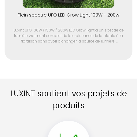
Plein spectre UFO LED Grow Light 100W - 200w
Luxint UFO 100W / 150W / 200w LED Grow light a un spectre de
lumière vraiment complet de la croissance de la plante à la
floraison sans avoir à changer la source de lumière.
LED UFO Grow Lights est une excellente lampe d'entrée pour les
petites tentes ou l'éclairage du rez - de - chaussée. Faible
puissance de fonctionnement efficacité élevée et faible coût.
Contactez - nous pour un devis pour les commandes en gros et
les échantillons.
LUXINT soutient vos projets de
produits