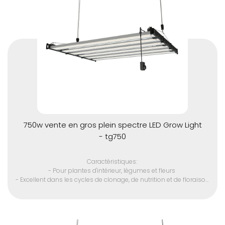
- Respectueux de l'environnement (sans mercure)
- 110 volts US cinq pieds cordon d'alimentation avec 220 volts et
prises internationales disponibles
750w vente en gros plein spectre LED Grow Light
- tg750
Caractéristiques:
- Pour plantes d'intérieur, légumes et fleurs
- Excellent dans les cycles de clonage, de nutrition et de floraison
- Remplacer la lampe HID 3000w
- Puce LED SMD de haute qualité
- Convient à toutes les étapes de la croissance des plantes
- Spectre optique complet 380 - 780 nm
- Driver LED avancé pour plus de performance