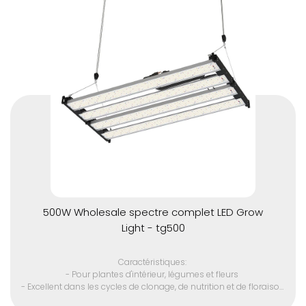
- élimine A / C de la plupart des espaces de croissance en
raison de la très faible production de chaleur
- Pas de ventilateur, durée de vie plus longue.
- Respectueux de l'environnement (sans mercure)
- 110 volts US cinq pieds cordon d'alimentation avec 220 volts et
prises internationales disponibles
500W Wholesale spectre complet LED Grow
Light - tg500
Caractéristiques:
- Pour plantes d'intérieur, légumes et fleurs
- Excellent dans les cycles de clonage, de nutrition et de floraison
- Remplacer la lampe HID 3000w