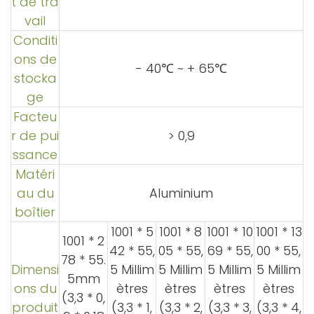
t de tra
vail
Conditi
ons de
- 40℃ ~ + 65℃
stocka
ge
Facteu
r de pui
> 0,9
ssance
Matéri
au du
Aluminium
boîtier
1001 * 5
1001 * 8
1001 * 10
1001 * 13
1001 * 2
42 *
55,
05 *
55,
69 *
55,
00 *
55,
78 * 55.
Dimensi
5
Millim
5
Millim
5
Millim
5
Millim
5mm
ons du
ètres
ètres
ètres
ètres
(3,3 * 0,
produit
(3,3 * 1,
(3,3 * 2,
(3,3 * 3,
(3,3 * 4,