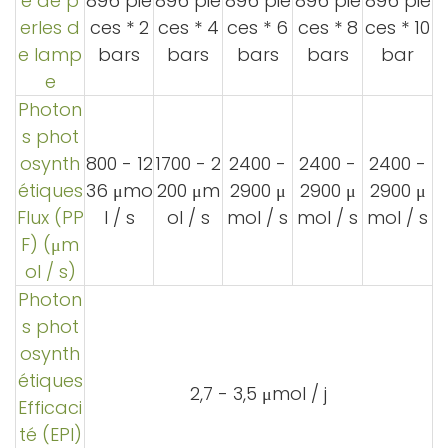
e de p
896 piè
896 piè
896 piè
896 piè
896 piè
erles d
ces * 2
ces * 4
ces * 6
ces * 8
ces * 10
e lamp
bars
bars
bars
bars
bar
e
Photon
s phot
osynth
800 - 12
1700 - 2
2400 -
2400 -
2400 -
étiques
36 μmo
200 μm
2900 μ
2900 μ
2900 μ
Flux (PP
l / s
ol / s
mol / s
mol / s
mol / s
F) (μm
ol / s)
Photon
s phot
osynth
étiques
2,7 - 3,5 μmol / j
Efficaci
té (EPI)