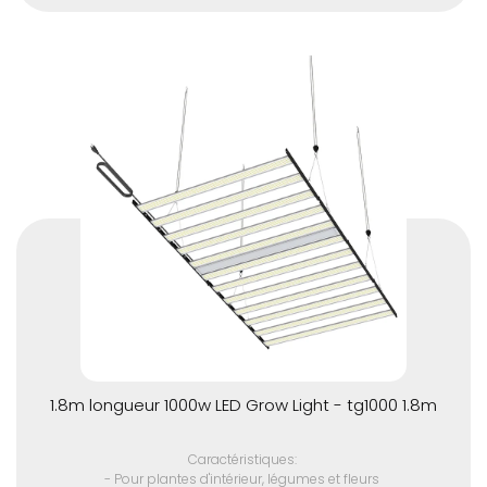
- Puce LED SMD de haute qualité
- Convient à toutes les étapes de la croissance des plantes
- Spectre optique complet 380 - 780 nm
- Driver LED avancé pour plus de performance
- élimine A / C de la plupart des espaces de croissance en
raison de la très faible production de chaleur
- Pas de ventilateur, durée de vie plus longue.
- Respectueux de l'environnement (sans mercure)
- 110 volts US cinq pieds cordon d'alimentation avec 220 volts et
prises internationales disponibles
1.8m longueur 1000w LED Grow Light - tg1000 1.8m
Caractéristiques:
- Pour plantes d'intérieur, légumes et fleurs