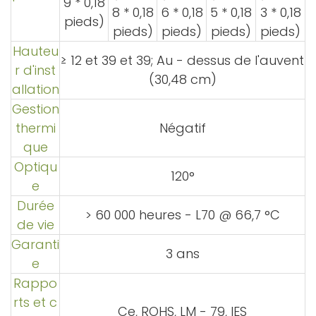
9 * 0,18
8 * 0,18
6 * 0,18
5 * 0,18
3 * 0,18
pieds)
pieds)
pieds)
pieds)
pieds)
Hauteu
≥ 12 et 39 et 39; Au - dessus de l'auvent
r d'inst
(30,48 cm)
allation
Gestion
thermi
Négatif
que
Optiqu
120°
e
Durée
> 60 000 heures
- L70 @ 66,7 °C
de vie
Garanti
3 ans
e
Rappo
rts et c
Ce, ROHS, LM - 79, IES