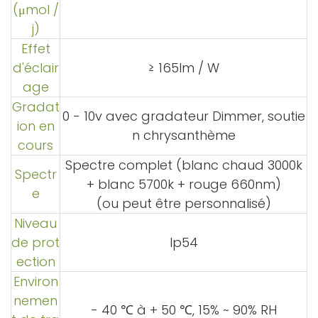
(μmol /
j)
Effet
d'éclair
≥ 165lm / W
age
Gradat
0 - 10v avec gradateur Dimmer, soutie
ion en
n chrysanthème
cours
Spectre complet (blanc chaud 3000k
Spectr
+ blanc 5700k + rouge 660nm)
e
(ou peut être personnalisé)
Niveau
de prot
Ip54
ection
Environ
nemen
- 40
℃
à + 50 ℃, 15% ~ 90% RH