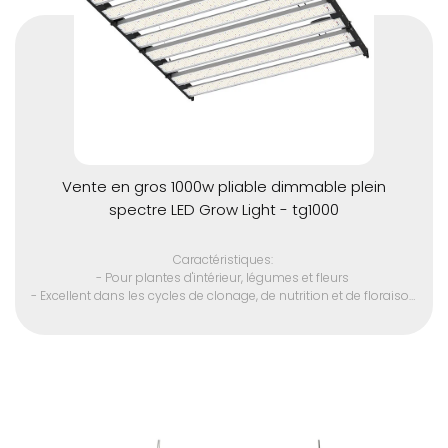
Vente en gros 1000w pliable dimmable plein
spectre LED Grow Light - tg1000
Caractéristiques:
- Pour plantes d'intérieur, légumes et fleurs
- Excellent dans les cycles de clonage, de nutrition et de floraison
- Remplacer la lampe HID 3000w
- Puce LED SMD de haute qualité
- Convient à toutes les étapes de la croissance des plantes
- Spectre optique complet 380 - 780 nm
- Driver LED avancé pour plus de performance
- élimine A / C de la plupart des espaces de croissance en
raison de la très faible production de chaleur
- Pas de ventilateur, durée de vie plus longue.